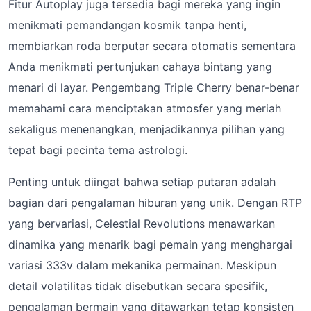
Fitur Autoplay juga tersedia bagi mereka yang ingin
menikmati pemandangan kosmik tanpa henti,
membiarkan roda berputar secara otomatis sementara
Anda menikmati pertunjukan cahaya bintang yang
menari di layar. Pengembang Triple Cherry benar-benar
memahami cara menciptakan atmosfer yang meriah
sekaligus menenangkan, menjadikannya pilihan yang
tepat bagi pecinta tema astrologi.
Penting untuk diingat bahwa setiap putaran adalah
bagian dari pengalaman hiburan yang unik. Dengan RTP
yang bervariasi, Celestial Revolutions menawarkan
dinamika yang menarik bagi pemain yang menghargai
variasi 333v dalam mekanika permainan. Meskipun
detail volatilitas tidak disebutkan secara spesifik,
pengalaman bermain yang ditawarkan tetap konsisten