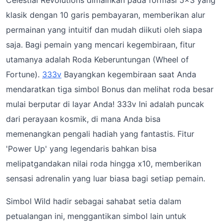
Celestial Revolutions dimainkan pada formasi 5×3 yang
klasik dengan 10 garis pembayaran, memberikan alur
permainan yang intuitif dan mudah diikuti oleh siapa
saja. Bagi pemain yang mencari kegembiraan, fitur
utamanya adalah Roda Keberuntungan (Wheel of
Fortune).
333v
Bayangkan kegembiraan saat Anda
mendaratkan tiga simbol Bonus dan melihat roda besar
mulai berputar di layar Anda! 333v Ini adalah puncak
dari perayaan kosmik, di mana Anda bisa
memenangkan pengali hadiah yang fantastis. Fitur
'Power Up' yang legendaris bahkan bisa
melipatgandakan nilai roda hingga x10, memberikan
sensasi adrenalin yang luar biasa bagi setiap pemain.
Simbol Wild hadir sebagai sahabat setia dalam
petualangan ini, menggantikan simbol lain untuk