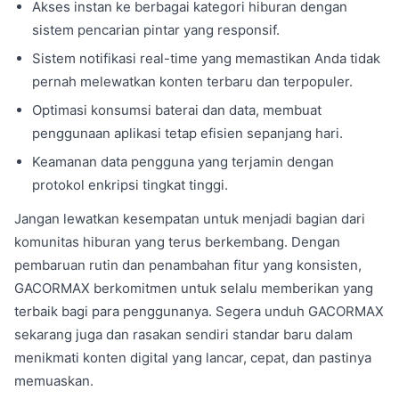
Akses instan ke berbagai kategori hiburan dengan
sistem pencarian pintar yang responsif.
Sistem notifikasi real-time yang memastikan Anda tidak
pernah melewatkan konten terbaru dan terpopuler.
Optimasi konsumsi baterai dan data, membuat
penggunaan aplikasi tetap efisien sepanjang hari.
Keamanan data pengguna yang terjamin dengan
protokol enkripsi tingkat tinggi.
Jangan lewatkan kesempatan untuk menjadi bagian dari
komunitas hiburan yang terus berkembang. Dengan
pembaruan rutin dan penambahan fitur yang konsisten,
GACORMAX berkomitmen untuk selalu memberikan yang
terbaik bagi para penggunanya. Segera unduh GACORMAX
sekarang juga dan rasakan sendiri standar baru dalam
menikmati konten digital yang lancar, cepat, dan pastinya
memuaskan.