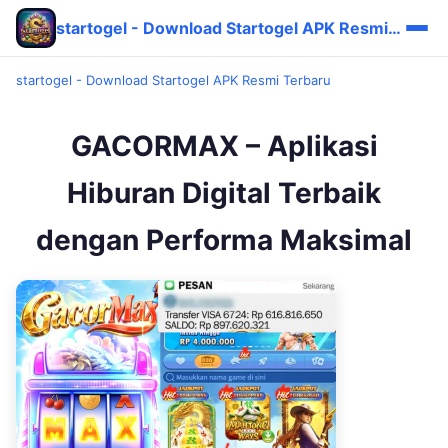
startogel - Download Startogel APK Resmi Terbaru
startogel - Download Startogel APK Resmi Terbaru
GACORMAX – Aplikasi
Hiburan Digital Terbaik
dengan Performa Maksimal