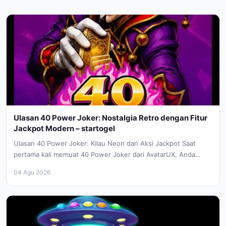
Ulasan 40 Power Joker: Nostalgia Retro dengan Fitur
Jackpot Modern – startogel
Ulasan 40 Power Joker: Kilau Neon dan Aksi Jackpot Saat
pertama kali memuat 40 Power Joker dari AvatarUX, Anda
akan...
04 Agu 2026